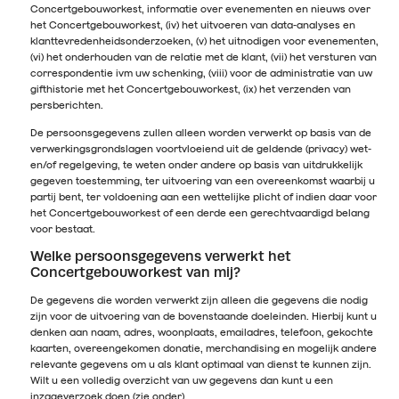
Concertgebouworkest, informatie over evenementen en nieuws over
het Concertgebouworkest, (iv) het uitvoeren van data-analyses en
klanttevredenheidsonderzoeken, (v) het uitnodigen voor evenementen,
(vi) het onderhouden van de relatie met de klant, (vii) het versturen van
correspondentie ivm uw schenking, (viii) voor de administratie van uw
gifthistorie met het Concertgebouworkest, (ix) het verzenden van
persberichten.
De persoonsgegevens zullen alleen worden verwerkt op basis van de
verwerkingsgrondslagen voortvloeiend uit de geldende (privacy) wet-
en/of regelgeving, te weten onder andere op basis van uitdrukkelijk
gegeven toestemming, ter uitvoering van een overeenkomst waarbij u
partij bent, ter voldoening aan een wettelijke plicht of indien daar voor
het Concertgebouworkest of een derde een gerechtvaardigd belang
voor bestaat.
Welke persoonsgegevens verwerkt het
Concertgebouworkest van mij?
De gegevens die worden verwerkt zijn alleen die gegevens die nodig
zijn voor de uitvoering van de bovenstaande doeleinden. Hierbij kunt u
denken aan naam, adres, woonplaats, emailadres, telefoon, gekochte
kaarten, overeengekomen donatie, merchandising en mogelijk andere
relevante gegevens om u als klant optimaal van dienst te kunnen zijn.
Wilt u een volledig overzicht van uw gegevens dan kunt u een
inzageverzoek doen (zie onder).