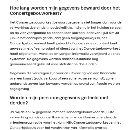
Hoe lang worden mijn gegevens bewaard door het
Concertgebouworkest?
Het Concertgebouworkest bewaart gegevens niet langer dan voor de
verwerkingsdoeleinden noodzakelijk is. Indien u in het huidige seizoen
en de vier voorgaande seizoenen (een seizoen loopt van 1 juli t/m 30
juni in het daaropvolgende jaar) geen toegangsbewijs bij het
Concertgebouworkest heeft gekocht of anderszins in contact bent
geweest met of een product of dienst van het Concertgebouworkest
heeft afgenomen, wordt de ontvangen informatie verwijderd uit onze
systemen. De gegevens worden daarna uitsluitend nog
geanonimiseerd gebruikt voor statistische doeleinden.
Gegevens die verkregen zijn voor de uitvoering van een financiële
overeenkomst (zoals verkoop of een schenkovereenkomst), zullen
gedurende zeven jaar bewaard worden op grond van fiscale wet- en
regelgeving.
Worden mijn persoonsgegevens gedeeld met
derden?
Ja, wij delen uw gegevens met het Concertgebouw voor de juiste
verwerking van de concertkaarten en met de Concertvrienden, de
vriendenorganisatie voor het Koninklijk Concertgebouworkest en het
Concertgebouw voor het verstrekken van informatie over de