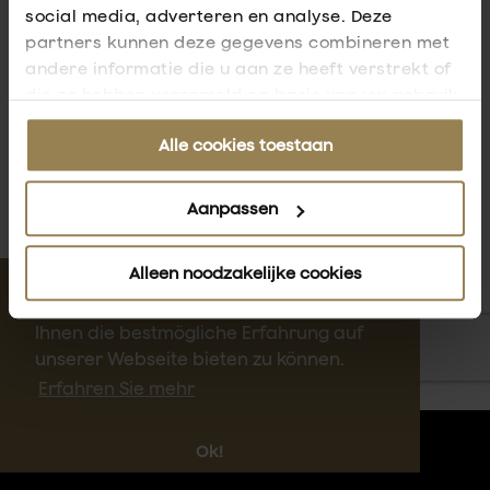
social media, adverteren en analyse. Deze
partners kunnen deze gegevens combineren met
andere informatie die u aan ze heeft verstrekt of
die ze hebben verzameld op basis van uw gebruik
van hun services. U gaat akkoord met onze
Alle cookies toestaan
cookies als u onze website blijft gebruiken.
Aanpassen
Alleen noodzakelijke cookies
Diese Webseite verwendet Cookies, um
Ihnen die bestmögliche Erfahrung auf
unserer Webseite bieten zu können.
Erfahren Sie mehr
AGBs
Datenschutz
Ok!