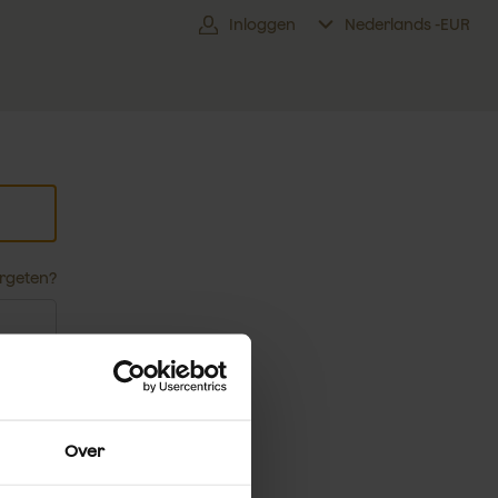
Inloggen
Nederlands -
EUR
rgeten?
Over