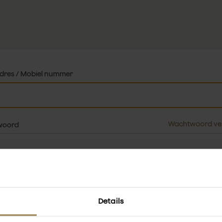
adres / Mobiel nummer
Wachtwoord ve
woord
Inloggen
Account maken
Details